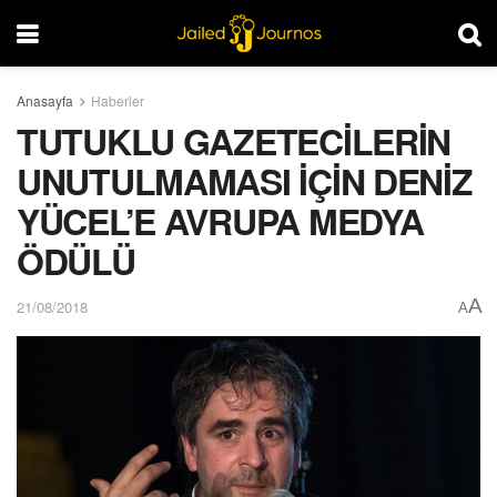
Anasayfa
Haberler
TUTUKLU GAZETECİLERİN
UNUTULMAMASI İÇİN DENİZ
YÜCEL’E AVRUPA MEDYA
ÖDÜLÜ
A
21/08/2018
A