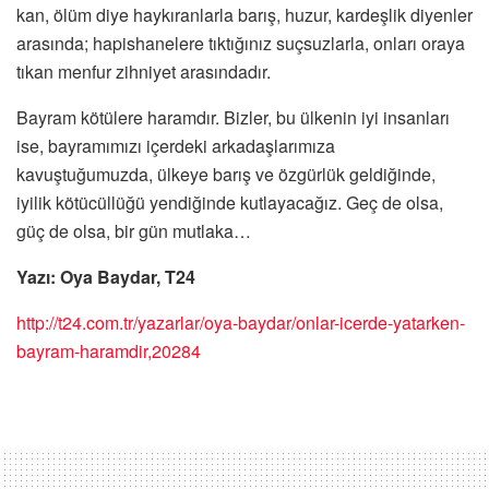
kan, ölüm diye haykıranlarla barış, huzur, kardeşlik diyenler
arasında; hapishanelere tıktığınız suçsuzlarla, onları oraya
tıkan menfur zihniyet arasındadır.
Bayram kötülere haramdır. Bizler, bu ülkenin iyi insanları
ise, bayramımızı içerdeki arkadaşlarımıza
kavuştuğumuzda, ülkeye barış ve özgürlük geldiğinde,
iyilik kötücüllüğü yendiğinde kutlayacağız. Geç de olsa,
güç de olsa, bir gün mutlaka…
Yazı: Oya Baydar, T24
http://t24.com.tr/yazarlar/oya-baydar/onlar-icerde-yatarken-
bayram-haramdir,20284