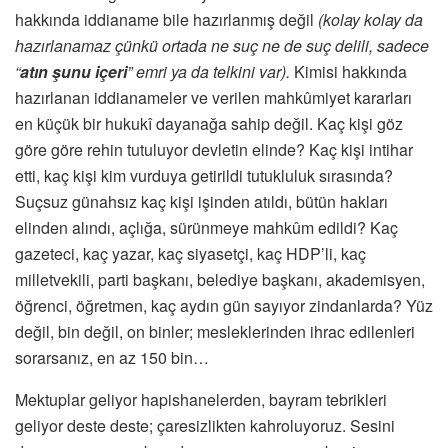
hakkında iddianame bile hazırlanmış değil
(kolay kolay da
hazırlanamaz çünkü ortada ne suç ne de suç delili, sadece
“
atın şunu içeri
” emri ya da telkini var).
Kimisi hakkında
hazırlanan iddianameler ve verilen mahkûmiyet kararları
en küçük bir hukukî dayanağa sahip değil. Kaç kişi göz
göre göre rehin tutuluyor devletin elinde? Kaç kişi intihar
etti, kaç kişi kim vurduya getirildi tutukluluk sırasında?
Suçsuz günahsız kaç kişi işinden atıldı, bütün hakları
elinden alındı, açlığa, sürünmeye mahkûm edildi? Kaç
gazeteci, kaç yazar, kaç siyasetçi, kaç HDP’li, kaç
milletvekili, parti başkanı, belediye başkanı, akademisyen,
öğrenci, öğretmen, kaç aydın gün sayıyor zindanlarda? Yüz
değil, bin değil, on binler; mesleklerinden ihrac edilenleri
sorarsanız, en az 150 bin…
Mektuplar geliyor hapishanelerden, bayram tebrikleri
geliyor deste deste; çaresizlikten kahroluyoruz. Sesini