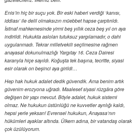
Enis’in hiç bir suçu yok. Bir eski haberi verdiği ‘kanısı,
iddiası’ ile delil olmaksızın müebbet hapse çarptırıldı.
İstinaf mahkemesinde yirmi beş yıllık ceza beş yıl on aya
indirildi. Hukukta aslolan tutuksuz yargılamadır, o dahi
uygulanmadı. Tekrar milletvekili seçilmesine rağmen
anayasal dokunulmazlığı Yargıtay 16. Ceza Dairesi
kararıyla hiçe sayıldı. Koğuşta tek başına, tecritte, siyasi
esir olarak on beşinci aya girildi…
Hep hak hukuk adalet dedik güvendik. Ama benim artık
güvenim erozyona uğradı. Maalesef siyasi rüzgâra göre
değişen bir yapı mevcut. Böyle adalet, hukuk sistemi
olmaz. Ne hukukun üstünlüğü ne kuvvetler ayrılığı kaldı,
hepsi yerle yeksan! Evrensel hukukun, Anayasa’nın
hükümleri ayaklar altında. Ülkem adına, bir vatandaş olarak
çok üzülüyorum.