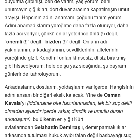
duyurma çırpınışı, ben de varım, yaşıyorum, beni
unutmayın çığlıkları, dört duvar arasına kapatılmışın umut
arayışı. Hepsinin adını anamam, çoğunu tanımıyorum.
Adını anamadıklarım yüreğime daha fazla oturuyor, daha
fazla acı veriyor, çünkü onlar yeterince ünlü (!) değil,
“
önemli
(!)” değil, “
bizden
(!)” değil. Onların adı
yakınlarının, arkadaşlarının, sevdiklerinin, ailelerinin
yüreğinde gizli. Kendimi onları kimsesiz, dilsiz bırakmış
gibi hissediyorum; hele de şu yaz sıcağında, şu bayram
günlerinde kahroluyorum.
Arkadaşlarım, dostlarım, yoldaşlarım var içerde. Hangisinin
adını ansam bir diğeri eksik kalacak. Yine de
Osman
Kavala
’yı
(iddianame bile hazırlanmadan, tek bir suç delili
olmadan aylardır içerde vakur, dimdik ve umutlu duran
arkadaşımı)
, bu ülkenin en yiğit Kürt
evlatlarından
Selahattin Demirtaş
’ı, demir parmaklıklar
arkasında tutulması hukuk ayıbı falan değil basbayağı suç