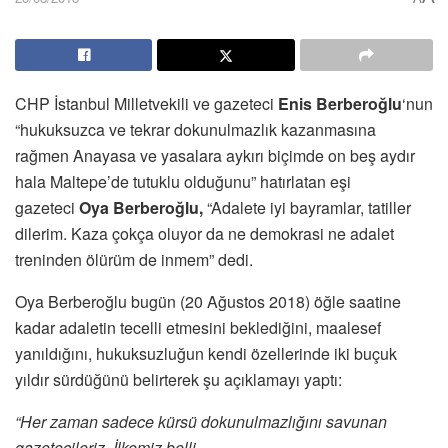
CHP İstanbul Milletvekili ve gazeteci
Enis Berberoğlu
‘nun
“hukuksuzca ve tekrar dokunulmazlık kazanmasına
rağmen Anayasa ve yasalara aykırı biçimde on beş aydır
hala Maltepe’de tutuklu olduğunu” hatırlatan eşi
gazeteci
Oya Berberoğlu,
“Adalete iyi bayramlar, tatiller
dilerim. Kaza çokça oluyor da ne demokrasi ne adalet
treninden ölürüm de inmem” dedi.
Oya Berberoğlu bugün (20 Ağustos 2018) öğle saatine
kadar adaletin tecelli etmesini beklediğini, maalesef
yanıldığını, hukuksuzluğun kendi özellerinde iki buçuk
yıldır sürdüğünü belirterek şu açıklamayı yaptı:
“Her zaman sadece kürsü dokunulmazlığını savunan
gazetecileriz. İlkemiz belli.