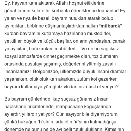
Ey, hayvan kanı akıtarak Allahı hoşnut ettiklerine,
günahlarının kefaretini kurbanla ödediklerine inananlar! Ey,
yalan ve riya ile bezeli bayram nutukları atarak bölüp
ayırdıkları, birbirine düşmanlaştırdıkları halkın “
mübarek
”
kurban bayramını kutlamaya hazırlanan muktedirler,
yetkililer, büyük ve küçük baş’lar, onların yandaşları, çanak
yalayıcıları, borazanları, muhbirleri… Ve de bu sağlıksız
sosyal atmosferde cinnet geçirmekte olan, toz dumanın
ortasında pusulayı şaşırmış, değerlerini yitirmiş zavallı
insanlarımız! Bölgemizde, ülkemizde büyük insanî dramlar
yaşanırken, oluk oluk kan akarken, zulüm kol gezerken
bayram kutlamaya yüreğiniz vicdanınız nasıl el veriyor?
Bu bayram günlerinde kaç suçsuz günahsız insan
hapishane hücrelerinde, mahpushane koğuşlarında
aylardır, yıllardır yatıyor? Gün sayıyor bile diyemiyorum,
çünkü hukuğun “
h
”sinin, adaletin “
a
”sının kalmadığı şu
dönemde ne günü ne de ayı belli tutuklulukların. Kimisinin