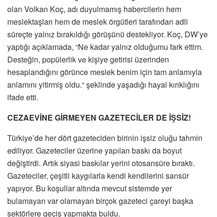
olan Volkan Koç, adı duyulmamış habercilerin hem
meslektaşları hem de meslek örgütleri tarafından adli
süreçte yalnız bırakıldığı görüşünü destekliyor. Koç, DW’ye
yaptığı açıklamada, “Ne kadar yalnız olduğumu fark ettim.
Desteğin, popülerlik ve kişiye getirisi üzerinden
hesaplandığını görünce meslek benim için tam anlamıyla
anlamını yitirmiş oldu.“ şeklinde yaşadığı hayal kırıklığını
ifade etti.
CEZAEVİNE GİRMEYEN GAZETECİLER DE İŞSİZ!
Türkiye’de her dört gazeteciden birinin işsiz oluğu tahmin
ediliyor. Gazeteciler üzerine yapılan baskı da boyut
değiştirdi. Artık siyasi baskılar yerini otosansüre bıraktı.
Gazeteciler, çeşitli kaygılarla kendi kendilerini sansür
yapıyor. Bu koşullar altında mevcut sistemde yer
bulamayan var olamayan birçok gazeteci çareyi başka
sektörlere geçiş yapmakta buldu.