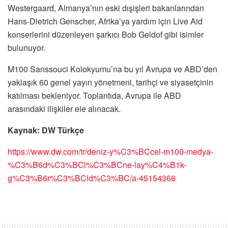
Westergaard, Almanya’nın eski dışişleri bakanlarından
Hans-Dietrich Genscher, Afrika’ya yardım için Live Aid
konserlerini düzenleyen şarkıcı Bob Geldof gibi isimler
bulunuyor.
M100 Sanssouci Kolokyumu’na bu yıl Avrupa ve ABD’den
yaklaşık 60 genel yayın yönetmeni, tarihçi ve siyasetçinin
katılması bekleniyor. Toplantıda, Avrupa ile ABD
arasındaki ilişkiler ele alınacak.
Kaynak: DW Türkçe
https://www.dw.com/tr/deniz-y%C3%BCcel-m100-medya-
%C3%B6d%C3%BCl%C3%BCne-lay%C4%B1k-
g%C3%B6r%C3%BCld%C3%BC/a-45154366