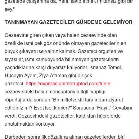
gazetede çalışanına da. Yani, takip etmek imkansız gibi bir
şey.”
TANINMAYAN GAZETECİLER GÜNDEME GELEMİYOR
Cezaevine giren çıkan veya halen cezaevinde olan
özellikle ismi pek göz önünde olmayan gazetecilerin en
büyük şikayeti ise yalnız kalmak. Gazeteci örgütleri ve
siyasiler, ismi kamuoyunda bilinmeyen gazetecilerin
yaşadıklarına karşı duyarsız kalıyorlar. İsminaz Temel,
Hüseyin Aydın, Ziya Ataman gibi bir çok
gazeteci;
https://expressioninterrupted.com/tr’nin
cezaevindeki basın mensuplarıyla ilgili yaptığı
röportajlarda sorulan “Bir milletvekili tarafından ziyaret
edildiniz mi? Evet ise, kimler?” Sorusuna “Hayır.” Cevabını
verdi. Cezaevindeki gazeteciler, kaldıkları hücrelerde
unutulmaktan korkuyor.
Darbeden sonra ilk gözaltına alınan gazetecilerden biri