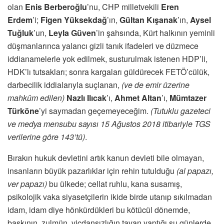
olan
Enis Berberoğlu
’nu, CHP milletvekili
Eren
Erdem
’i;
Figen Yüksekdağ
’ın,
Gültan Kışanak
’ın,
Aysel
Tuğluk
’un,
Leyla Güven
’in şahsında, Kürt halkının yeminli
düşmanlarınca yalancı gizli tanık ifadeleri ve düzmece
iddianamelerle yok edilmek, susturulmak istenen HDP’li,
HDK’lı tutsakları; sonra kargaları güldürecek FETÖ’cülük,
darbecilik iddialarıyla suçlanan,
(ve de emir üzerine
mahkûm edilen)
Nazlı Ilıcak
’ı,
Ahmet Altan
’ı,
Mümtazer
Türköne
’yi saymadan geçemeyeceğim.
(Tutuklu gazeteci
ve medya mensubu sayısı 15 Ağustos 2018 itibariyle TGS
verilerine göre 143’tü)
.
Bırakın hukuk devletini artık kanun devleti bile olmayan,
insanların büyük pazarlıklar için rehin tutulduğu
(al papazı,
ver papazı)
bu ülkede; cellat ruhlu, kana susamış,
psikolojik vaka siyasetçilerin ikide birde utanıp sıkılmadan
idam, idam diye hönkürdükleri bu kötücül dönemde,
baskının, zulmün, vicdansızlığın tavan yaptığı şu günlerde