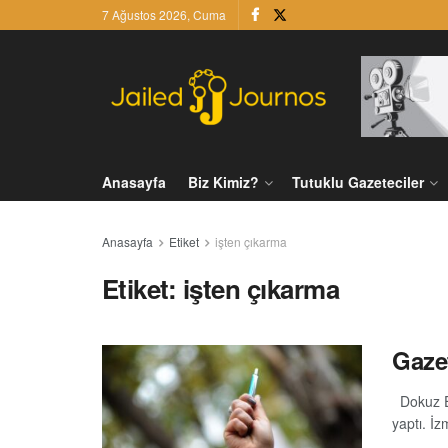
7 Ağustos 2026, Cuma
Anasayfa
Biz Kimiz?
Tutuklu Gazeteciler
Anasayfa
Etiket
işten çıkarma
Etiket:
işten çıkarma
Gazet
Dokuz Ey
yaptı. İz