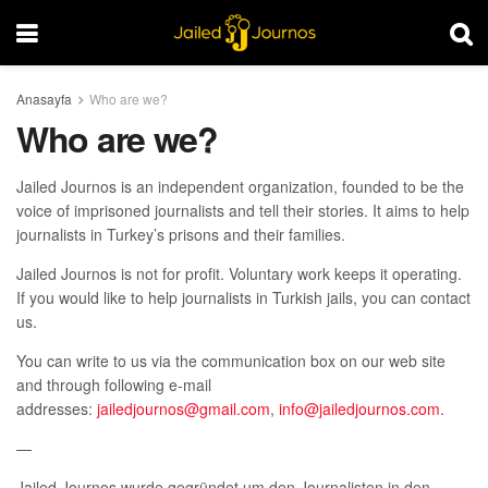
Anasayfa
Who are we?
Who are we?
Jailed Journos is an independent organization, founded to be the
voice of imprisoned journalists and tell their stories. It aims to help
journalists in Turkey’s prisons and their families.
Jailed Journos is not for profit. Voluntary work keeps it operating.
If you would like to help journalists in Turkish jails, you can contact
us.
You can write to us via the communication box on our web site
and through following e-mail
addresses:
jailedjournos@gmail.com
,
info@jailedjournos.com
.
—
Jailed Journos wurde gegründet um den Journalisten in den