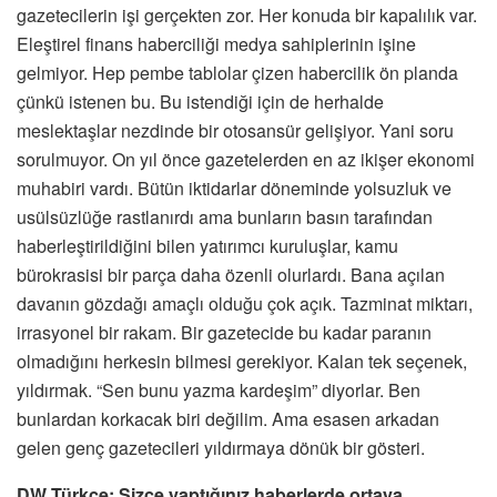
gazetecilerin işi gerçekten zor. Her konuda bir kapalılık var.
Eleştirel finans haberciliği medya sahiplerinin işine
gelmiyor. Hep pembe tablolar çizen habercilik ön planda
çünkü istenen bu. Bu istendiği için de herhalde
meslektaşlar nezdinde bir otosansür gelişiyor. Yani soru
sorulmuyor. On yıl önce gazetelerden en az ikişer ekonomi
muhabiri vardı. Bütün iktidarlar döneminde yolsuzluk ve
usülsüzlüğe rastlanırdı ama bunların basın tarafından
haberleştirildiğini bilen yatırımcı kuruluşlar, kamu
bürokrasisi bir parça daha özenli olurlardı. Bana açılan
davanın gözdağı amaçlı olduğu çok açık. Tazminat miktarı,
irrasyonel bir rakam. Bir gazetecide bu kadar paranın
olmadığını herkesin bilmesi gerekiyor. Kalan tek seçenek,
yıldırmak. “Sen bunu yazma kardeşim” diyorlar. Ben
bunlardan korkacak biri değilim. Ama esasen arkadan
gelen genç gazetecileri yıldırmaya dönük bir gösteri.
DW Türkçe: Sizce yaptığınız haberlerde ortaya