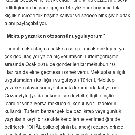
edildiğinden bu yana geçen 14 aylık süre boyunca tek
kişilik hücrede tek başına kalıyor ve sadece bir kişiyle ortak
alanı paylaşabiliyor.
“Mektup yazarken otosansür uyguluyorum”
Türfent mektuplaşma hakkına sahip, ancak mektuplar ya
çok geç ulaşıyor ya da hiç verilmiyor. Türfent görüşme
sırasında Ocak 2018’de gönderilen bir mektubun 10
Haziran’da eline geçmesini örnek verdi. Mektuplarla ilgili
uygulamaların katılığını vurgulayan Türfent, “Mektup
yazarken otosansür uygulamak durumunda kalıyorum.
Cezaeviyle (ya da hükümet ve devletle) ilgili eleştirel
ibareler yer alıyorsa mektuba el konuluyor” ifadelerini
kullandı. Türfent, benzer şekilde bazı kitap veya günlük
yayınların keyfi bir şekilde kendilerine verilmediğini de
belirterek, “OHÂL psikolojisinin bulandığı cezaevlerinde
eleştirel yazılara ve hakkında bir ‘yasaklama/toplatma’