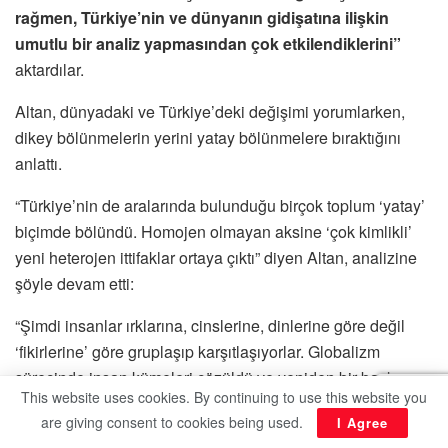
rağmen, Türkiye’nin ve dünyanın gidişatına ilişkin
umutlu bir analiz yapmasından çok etkilendiklerini”
aktardılar.
Altan, dünyadaki ve Türkiye’deki değişimi yorumlarken,
dikey bölünmelerin yerini yatay bölünmelere bıraktığını
anlattı.
“Türkiye’nin de aralarında bulunduğu birçok toplum ‘yatay’
biçimde bölündü. Homojen olmayan aksine ‘çok kimlikli’
yeni heterojen ittifaklar ortaya çıktı” diyen Altan, analizine
şöyle devam etti:
“Şimdi insanlar ırklarına, cinslerine, dinlerine göre değil
‘fikirlerine’ göre gruplaşıp karşıtlaşıyorlar. Globalizm
sürecinde insan kümeleri çözüldü ve yeniden bir başka
This website uses cookies. By continuing to use this website you
biçimde birleşti. Türkiye’de de aynı durumu yaşıyoruz.
are giving consent to cookies being used.
I Agree
Evrensellik ve demokrasi karşıtı bir milliyetçi-muhafazakâr