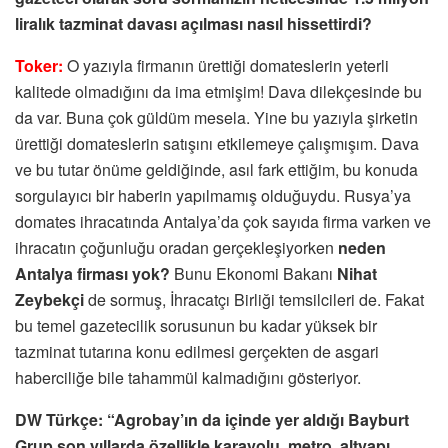
liralık tazminat davası açılması nasıl hissettirdi?
Toker:
O yazıyla firmanın ürettiği domateslerin yeterli
kalitede olmadığını da ima etmişim! Dava dilekçesinde bu
da var. Buna çok güldüm mesela. Yine bu yazıyla şirketin
ürettiği domateslerin satışını etkilemeye çalışmışım. Dava
ve bu tutar önüme geldiğinde, asıl fark ettiğim, bu konuda
sorgulayıcı bir haberin yapılmamış olduğuydu. Rusya’ya
domates ihracatında Antalya’da çok sayıda firma varken ve
ihracatın çoğunluğu oradan gerçekleşiyorken
neden
Antalya firması yok?
Bunu Ekonomi Bakanı
Nihat
Zeybekçi
de sormuş, İhracatçı Birliği temsilcileri de. Fakat
bu temel gazetecilik sorusunun bu kadar yüksek bir
tazminat tutarına konu edilmesi gerçekten de asgari
haberciliğe bile tahammül kalmadığını gösteriyor.
DW Türkçe: “Agrobay’ın da içinde yer aldığı Bayburt
Grup son yıllarda özellikle karayolu, metro, altyapı