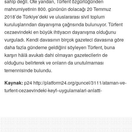
sahip değil. Öte yandan, Türfent özgürlüğünden
mahrumiyetinin 800. gününün dolacağı 20 Temmuz
2018’de Türkiye’deki ve uluslararası sivil toplum
kuruluşlarından dayanışma çağrısında bulunuyor. Türfent
cezaevindeki en büyük ihtiyacın dayanışma olduğunu
vurguladı. Kendi davasının birçok gazeteci davasına göre
daha fazla gündeme geldiğini söyleyen Türfent, buna
karşın hâlâ avukatı dahi olmayan gazetecilerin de
olduğunu belirterek ve onların da unutulmaması
temennisinde bulundu.
Kaynak:
p24 http://platform24.org/guncel/3111/ataman-ve-
turfent-cezaevindeki-keyf–uygulamalari-anlatti-