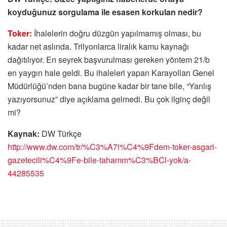
koyduğunuz sorgulama ile esasen korkulan nedir?
Toker:
İhalelerin doğru düzgün yapılmamış olması, bu
kadar net aslında. Trilyonlarca liralık kamu kaynağı
dağıtılıyor. En seyrek başvurulması gereken yöntem 21/b
en yaygın hale geldi. Bu ihaleleri yapan Karayolları Genel
Müdürlüğü’nden bana bugüne kadar bir tane bile, “Yanlış
yazıyorsunuz” diye açıklama gelmedi. Bu çok ilginç değil
mi?
Kaynak:
DW Türkçe
http://www.dw.com/tr/%C3%A7i%C4%9Fdem-toker-asgari-
gazetecili%C4%9Fe-bile-tahamm%C3%BCl-yok/a-
44285535