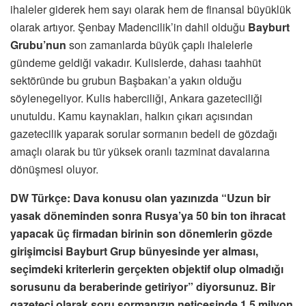
ihaleler giderek hem sayı olarak hem de finansal büyüklük
olarak artıyor. Şenbay Madencilik’in dahil olduğu
Bayburt
Grubu’nun
son zamanlarda büyük çaplı ihalelerle
gündeme geldiği vakadır. Kulislerde, dahası taahhüt
sektöründe bu grubun Başbakan’a yakın olduğu
söylenegeliyor. Kulis haberciliği, Ankara gazeteciliği
unutuldu. Kamu kaynakları, halkın çıkarı açısından
gazetecilik yaparak sorular sormanın bedeli de gözdağı
amaçlı olarak bu tür yüksek oranlı tazminat davalarına
dönüşmesi oluyor.
DW Türkçe: Dava konusu olan yazınızda “Uzun bir
yasak döneminden sonra Rusya’ya 50 bin ton ihracat
yapacak üç firmadan birinin son dönemlerin gözde
girişimcisi Bayburt Grup bünyesinde yer alması,
seçimdeki kriterlerin gerçekten objektif olup olmadığı
sorusunu da beraberinde getiriyor” diyorsunuz. Bir
gazeteci olarak soru sormanızın neticesinde 1.5 milyon