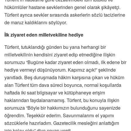
hükümlüler hastane sevklerinden genel olarak şikâyetçi.
Türfent ayrıca sevkler sırasında askerlerin sözlü tacizlerine
de maruz kaldıklarını söylüyor.
İlk ziyaret eden milletvekiline hediye
Türfent, tutuklandığı günden bu yana herhangi bir
milletvekilinin kendisini ziyaret edip etmediğine ilişkin
sorumuzu “Bugüne kadar ziyaret eden olmadı, ilk edene bir
hediye vermeyi düşünüyorum. Kapımız açık!” şeklinde
yanıtladı. Beş duruşmada hâkim karşısına çıkan ve hüküm
alan Türfent tüm dava süreci boyunca, normal koşullarda
haftada iki saat bilgisayar ve kütüphaneye erişim
haklarından faydalanamamış. Türfent, bu konuyla ilişkin
sorumuza “Böyle bir hakkımızın bulunduğunu sayenizde
öğrendim. Teşekkür ederim. Savunmalarımı el yapımı
sözcüklerle hazırladım. Gazetecilik mesleğini anlattığım
için kolay oldu” diye cevap verdi.