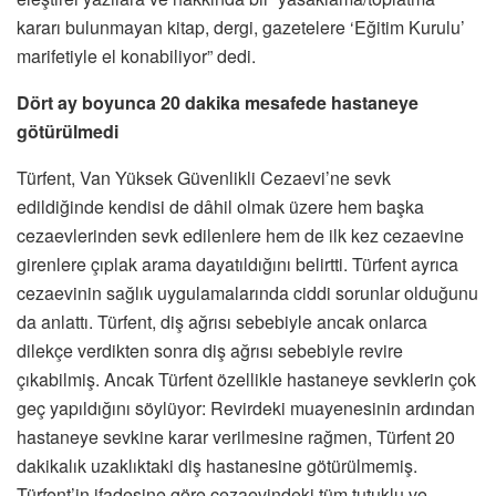
kararı bulunmayan kitap, dergi, gazetelere ‘Eğitim Kurulu’
marifetiyle el konabiliyor” dedi.
Dört ay boyunca 20 dakika mesafede hastaneye
götürülmedi
Türfent, Van Yüksek Güvenlikli Cezaevi’ne sevk
edildiğinde kendisi de dâhil olmak üzere hem başka
cezaevlerinden sevk edilenlere hem de ilk kez cezaevine
girenlere çıplak arama dayatıldığını belirtti. Türfent ayrıca
cezaevinin sağlık uygulamalarında ciddi sorunlar olduğunu
da anlattı. Türfent, diş ağrısı sebebiyle ancak onlarca
dilekçe verdikten sonra diş ağrısı sebebiyle revire
çıkabilmiş. Ancak Türfent özellikle hastaneye sevklerin çok
geç yapıldığını söylüyor: Revirdeki muayenesinin ardından
hastaneye sevkine karar verilmesine rağmen, Türfent 20
dakikalık uzaklıktaki diş hastanesine götürülmemiş.
Türfent’in ifadesine göre cezaevindeki tüm tutuklu ve