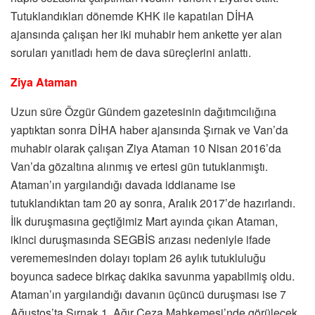
Tutuklandıkları dönemde KHK ile kapatılan DİHA
ajansında çalışan her iki muhabir hem ankette yer alan
soruları yanıtladı hem de dava süreçlerini anlattı.
Ziya Ataman
Uzun süre Özgür Gündem gazetesinin dağıtımcılığına
yaptıktan sonra DİHA haber ajansında Şırnak ve Van’da
muhabir olarak çalışan Ziya Ataman 10 Nisan 2016’da
Van’da gözaltına alınmış ve ertesi gün tutuklanmıştı.
Ataman’ın yargılandığı davada iddianame ise
tutuklandıktan tam 20 ay sonra, Aralık 2017’de hazırlandı.
İlk duruşmasına geçtiğimiz Mart ayında çıkan Ataman,
ikinci duruşmasında SEGBİS arızası nedeniyle ifade
verememesinden dolayı toplam 26 aylık tutukluluğu
boyunca sadece birkaç dakika savunma yapabilmiş oldu.
Ataman’ın yargılandığı davanın üçüncü duruşması ise 7
Ağustos’ta Şırnak 1. Ağır Ceza Mahkemesi’nde görülecek.