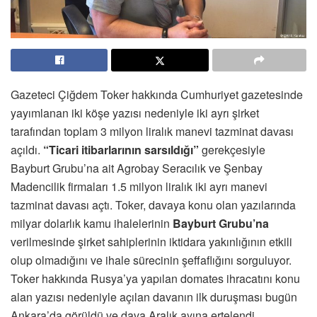
Gazeteci Çiğdem Toker hakkında Cumhuriyet gazetesinde
yayımlanan iki köşe yazısı nedeniyle iki ayrı şirket
tarafından toplam 3 milyon liralık manevi tazminat davası
açıldı.
“Ticari itibarlarının sarsıldığı”
gerekçesiyle
Bayburt Grubu’na ait Agrobay Seracılık ve Şenbay
Madencilik firmaları 1.5 milyon liralık iki ayrı manevi
tazminat davası açtı. Toker, davaya konu olan yazılarında
milyar dolarlık kamu ihalelerinin
Bayburt Grubu’na
verilmesinde şirket sahiplerinin iktidara yakınlığının etkili
olup olmadığını ve ihale sürecinin şeffaflığını sorguluyor.
Toker hakkında Rusya’ya yapılan domates ihracatını konu
alan yazısı nedeniyle açılan davanın ilk duruşması bugün
Ankara’da görüldü ve dava Aralık ayına ertelendi.