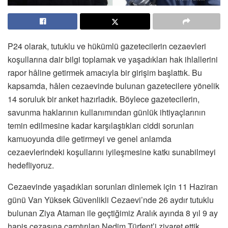
P24 olarak, tutuklu ve hükümlü gazetecilerin cezaevleri
koşullarına dair bilgi toplamak ve yaşadıkları hak ihlallerini
rapor hâline getirmek amacıyla bir girişim başlattık. Bu
kapsamda, hâlen cezaevinde bulunan gazetecilere yönelik
14 soruluk bir anket hazırladık. Böylece gazetecilerin,
savunma haklarının kullanımından günlük ihtiyaçlarının
temin edilmesine kadar karşılaştıkları ciddi sorunları
kamuoyunda dile getirmeyi ve genel anlamda
cezaevlerindeki koşullarını iyileşmesine katkı sunabilmeyi
hedefliyoruz.
Cezaevinde yaşadıkları sorunları dinlemek için 11 Haziran
günü Van Yüksek Güvenlikli Cezaevi’nde 26 aydır tutuklu
bulunan Ziya Ataman ile geçtiğimiz Aralık ayında 8 yıl 9 ay
hapis cezasına çarptırılan Nedim Türfent’i ziyaret ettik.