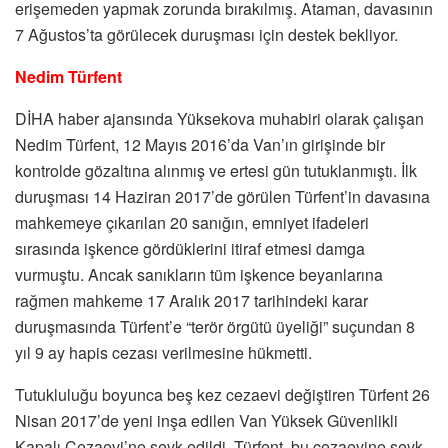
erişemeden yapmak zorunda bırakılmış. Ataman, davasının
7 Ağustos’ta görülecek duruşması için destek bekliyor.
Nedim Türfent
DİHA haber ajansında Yüksekova muhabiri olarak çalışan
Nedim Türfent, 12 Mayıs 2016’da Van’ın girişinde bir
kontrolde gözaltına alınmış ve ertesi gün tutuklanmıştı. İlk
duruşması 14 Haziran 2017’de görülen Türfent’in davasına
mahkemeye çıkarılan 20 sanığın, emniyet ifadeleri
sırasında işkence gördüklerini itiraf etmesi damga
vurmuştu. Ancak sanıkların tüm işkence beyanlarına
rağmen mahkeme 17 Aralık 2017 tarihindeki karar
duruşmasında Türfent’e “terör örgütü üyeliği” suçundan 8
yıl 9 ay hapis cezası verilmesine hükmetti.
Tutukluluğu boyunca beş kez cezaevi değiştiren Türfent 26
Nisan 2017’de yeni inşa edilen Van Yüksek Güvenlikli
Kapalı Cezaevi’ne sevk edildi. Türfent, bu cezaevine sevk