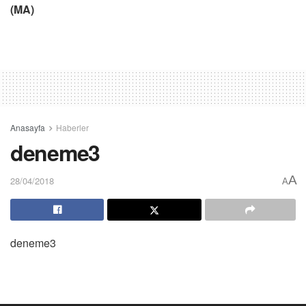
(MA)
Anasayfa
Haberler
deneme3
A
28/04/2018
A
deneme3