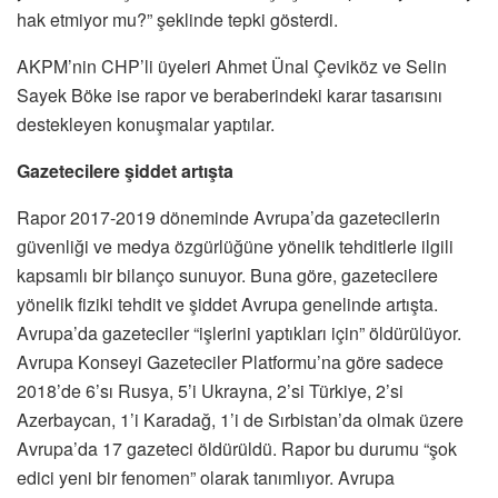
hak etmiyor mu?” şeklinde tepki gösterdi.
AKPM’nin CHP’li üyeleri Ahmet Ünal Çeviköz ve Selin
Sayek Böke ise rapor ve beraberindeki karar tasarısını
destekleyen konuşmalar yaptılar.
Gazetecilere
ş
iddet art
ış
ta
Rapor 2017-2019 döneminde Avrupa’da gazetecilerin
güvenliği ve medya özgürlüğüne yönelik tehditlerle ilgili
kapsamlı bir bilanço sunuyor. Buna göre, gazetecilere
yönelik fiziki tehdit ve şiddet Avrupa genelinde artışta.
Avrupa’da gazeteciler “işlerini yaptıkları için” öldürülüyor.
Avrupa Konseyi Gazeteciler Platformu’na göre sadece
2018’de 6’sı Rusya, 5’i Ukrayna, 2’si Türkiye, 2’si
Azerbaycan, 1’i Karadağ, 1’i de Sırbistan’da olmak üzere
Avrupa’da 17 gazeteci öldürüldü. Rapor bu durumu “şok
edici yeni bir fenomen” olarak tanımlıyor. Avrupa