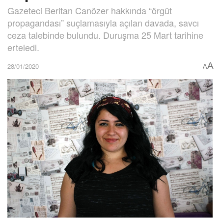
Gazeteci Beritan Canözer hakkında “örgüt
propagandası” suçlamasıyla açılan davada, savcı
ceza talebinde bulundu. Duruşma 25 Mart tarihine
erteledi.
A
28/01/2020
A