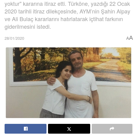
yoktur" kararına itiraz etti. Türköne, yazdığı 22 Ocak
2020 tarihli itiraz dilekçesinde, AYM’nin Şahin Alpay
ve Ali Bulaç kararlarını hatırlatarak içtihat farkının
giderilmesini istedi.
A
28/01/2020
A