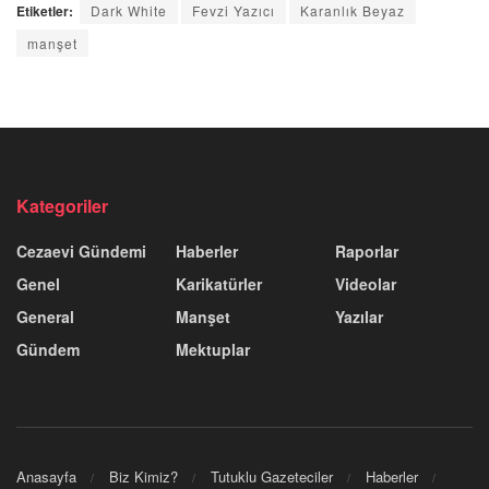
Etiketler:
Dark White
Fevzi Yazıcı
Karanlık Beyaz
manşet
Kategoriler
Cezaevi Gündemi
Haberler
Raporlar
Genel
Karikatürler
Videolar
General
Manşet
Yazılar
Gündem
Mektuplar
Anasayfa
Biz Kimiz?
Tutuklu Gazeteciler
Haberler