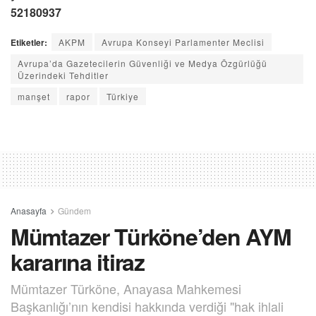
52180937
Etiketler:
AKPM
Avrupa Konseyi Parlamenter Meclisi
Avrupa’da Gazetecilerin Güvenliği ve Medya Özgürlüğü
Üzerindeki Tehditler
manşet
rapor
Türkiye
Anasayfa
Gündem
Mümtazer Türköne’den AYM
kararına itiraz
Mümtazer Türköne, Anayasa Mahkemesi
Başkanlığı’nın kendisi hakkında verdiği "hak ihlali