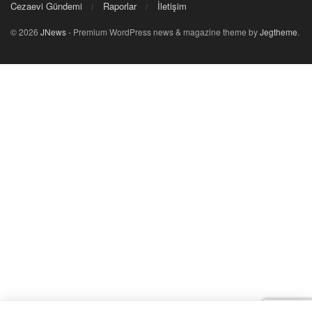
Cezaevi Gündemi
Raporlar
İletişim
© 2026
JNews
- Premium WordPress news & magazine theme by
Jegtheme
.