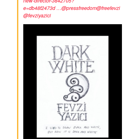
new-director-3842705?
e=db48f2473d
…
@
pressfreedom
@
freefevzi
@
fevziyazici