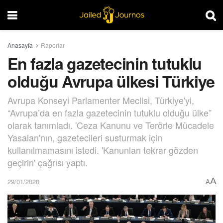
Anasayfa
Raporlar
En fazla gazetecinin tutuklu
olduğu Avrupa ülkesi Türkiye
Avrupa Konseyi Parlamenter Meclisi, Türkiye'yi,
“Avrupa’da en fazla gazetecinin tutuklu olduğu ülke”
olarak tanımladı. 'Ceza Kanunu ve Terörle Mücadele
Yasaları'nın, gazetecileri susturmak için
kullanılmamasını istedi. 'Kanunları tekrar gözden
geçirin' çağrısı yaptı.
A
29/01/2020
A