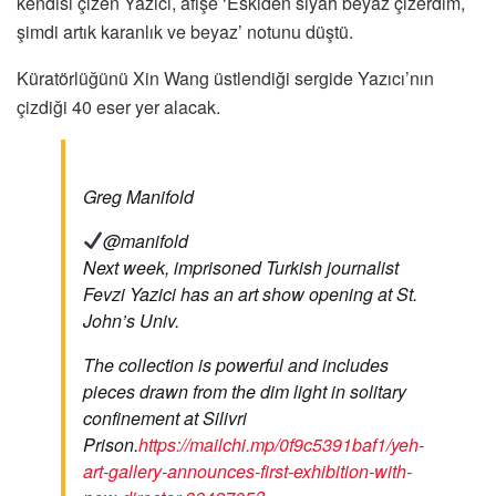
kendisi çizen Yazıcı, afişe ‘Eskiden siyah beyaz çizerdim,
şimdi artık karanlık ve beyaz’ notunu düştü.
Küratörlüğünü Xin Wang üstlendiği sergide Yazıcı’nın
çizdiği 40 eser yer alacak.
Greg Manifold
@manifold
Next week, imprisoned Turkish journalist
Fevzi Yazici has an art show opening at St.
John’s Univ.
The collection is powerful and includes
pieces drawn from the dim light in solitary
confinement at Silivri
Prison.
https://
mailchi.mp/0f9c5391baf1/y
eh-
art-gallery-announces-first-exhibition-with-