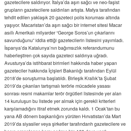
gazetecilere saldırıyor. İtalya’da aşırı sağcı ve neo-faşist
grupların gazetecilere saldırıları artışta. Mafya tarafından
tehdit edilen yaklaşık 20 gazeteci polis koruması altında
yaşıyor. Macaristan’da aşırı sağcı bir internet sitesi Macar
asıllı Amerikalı milyarder “George Soros’un çıkarlarını
savunduğunu” iddia ettiği gazetecilerin listesini yayımladı.
İspanya’da Katalunya’nın bağımsızlık referandumunu
haberleştiren çok sayıda gazeteci saldırıya uğradı.
Avusturya’da istihbarat birimleri hakkında haber yapan
gazeteciler hakkında İçişleri Bakanlığı tarafından Eylül
2018’de soruşturma başlatıldı. Birleşik Krallık’ta Şubat
2019’da çıkarılan tartışmalı terörle mücadele yasası
sonrası resmi makamlar terör örgütleri listesinde yer alan
14 kuruluşun bu listede yer almak için gerekli kriterleri
karşılamadığını itiraf etmek zorunda kaldı. 1 Ocak’tan bu
yana AB dönem başkanlığını yürüten Hırvatistan’da Mart
2019’da siyasiler veya şirketler tarafındanh gazetecilere ve