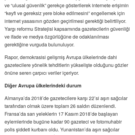
ve “ulusal güvenlik” gerekçe gösterilerek internete erişimin
“keyfi ve gereksiz yere bloke edilmesini” engellemek için
internet yasasının gözden geçirilmesi gerektiği belirtiliyor.
Yargı reformu Stratejisi kapsamında gazetecilerin güvenliği
ve ifade ve medya özgürlüğüne de odaklanılması
gerektiğine vurguda bulunuluyor.
Rapor, demokrasisi gelişmiş Avrupa ülkelerinde dahi
gazetecilere yönelik tehditlerin yükselişte olduğunu gözler
önüne seren çarpıcı veriler içeriyor.
Di
ğ
er Avrupa
ü
lkelerindeki durum
Almanya’da 2018’de gazetecilere karşı 22’si aşırı sağcılar
tarafından olmak üzere toplam 26 saldırı düzenlendi.
Fransa’da sarı yeleklerin 17 Kasım 2018’de başlayan
eylemlerinde bugüne kadar 90 gazeteci ve fotomuhabir
polis şiddeti kurbanı oldu. Yunanistan’da aşırı sağcılar