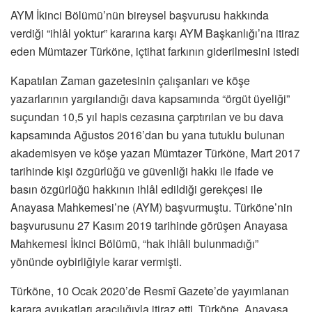
AYM İkinci Bölümü’nün bireysel başvurusu hakkında
verdiği “ihlâl yoktur” kararına karşı AYM Başkanlığı’na itiraz
eden Mümtazer Türköne, içtihat farkının giderilmesini istedi
Kapatılan Zaman gazetesinin çalışanları ve köşe
yazarlarının yargılandığı dava kapsamında “örgüt üyeliği”
suçundan 10,5 yıl hapis cezasına çarptırılan ve bu dava
kapsamında Ağustos 2016’dan bu yana tutuklu bulunan
akademisyen ve köşe yazarı Mümtazer Türköne, Mart 2017
tarihinde kişi özgürlüğü ve güvenliği hakkı ile ifade ve
basın özgürlüğü hakkının ihlâl edildiği gerekçesi ile
Anayasa Mahkemesi’ne (AYM) başvurmuştu. Türköne’nin
başvurusunu 27 Kasım 2019 tarihinde görüşen Anayasa
Mahkemesi İkinci Bölümü, “hak ihlâli bulunmadığı”
yönünde oybirliğiyle karar vermişti.
Türköne, 10 Ocak 2020’de Resmî Gazete’de yayımlanan
karara avukatları aracılığıyla itiraz etti. Türköne, Anayasa