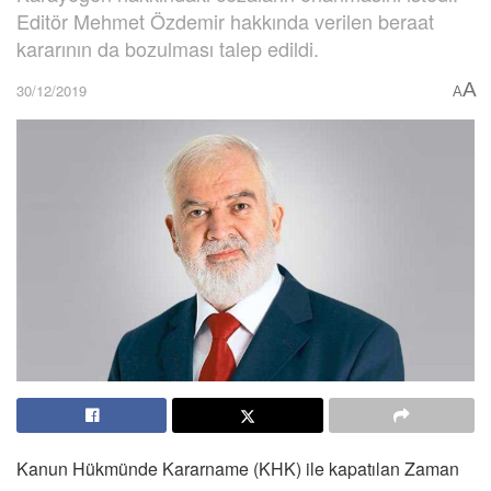
Editör Mehmet Özdemir hakkında verilen beraat
kararının da bozulması talep edildi.
A
30/12/2019
A
Kanun Hükmünde Kararname (KHK) ile kapatılan Zaman