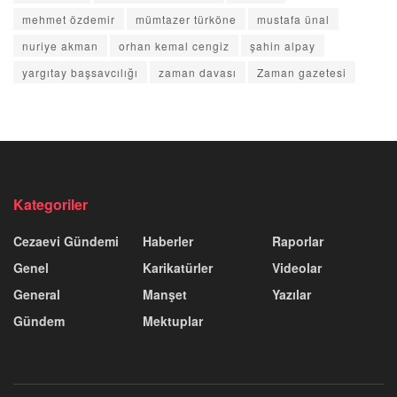
mehmet özdemir
mümtazer türköne
mustafa ünal
nuriye akman
orhan kemal cengiz
şahin alpay
yargıtay başsavcılığı
zaman davası
Zaman gazetesi
Kategoriler
Cezaevi Gündemi
Haberler
Raporlar
Genel
Karikatürler
Videolar
General
Manşet
Yazılar
Gündem
Mektuplar