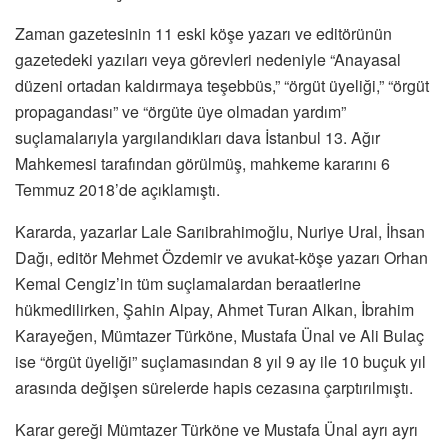
Zaman gazetesinin 11 eski köşe yazarı ve editörünün
gazetedeki yazıları veya görevleri nedeniyle “Anayasal
düzeni ortadan kaldırmaya teşebbüs,” “örgüt üyeliği,” “örgüt
propagandası” ve “örgüte üye olmadan yardım”
suçlamalarıyla yargılandıkları dava İstanbul 13. Ağır
Mahkemesi tarafından görülmüş, mahkeme kararını 6
Temmuz 2018’de açıklamıştı.
Kararda, yazarlar Lale Sarıibrahimoğlu, Nuriye Ural, İhsan
Dağı, editör Mehmet Özdemir ve avukat-köşe yazarı Orhan
Kemal Cengiz’in tüm suçlamalardan beraatlerine
hükmedilirken, Şahin Alpay, Ahmet Turan Alkan, İbrahim
Karayeğen, Mümtazer Türköne, Mustafa Ünal ve Ali Bulaç
ise “örgüt üyeliği” suçlamasından 8 yıl 9 ay ile 10 buçuk yıl
arasında değişen sürelerde hapis cezasına çarptırılmıştı.
Karar gereği Mümtazer Türköne ve Mustafa Ünal ayrı ayrı