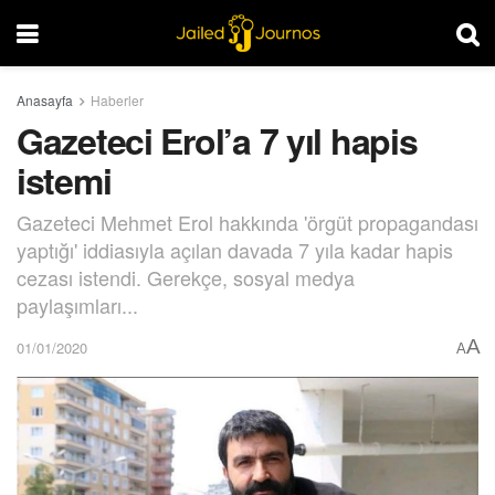
Anasayfa
Haberler
Gazeteci Erol’a 7 yıl hapis
istemi
Gazeteci Mehmet Erol hakkında 'örgüt propagandası
yaptığı' iddiasıyla açılan davada 7 yıla kadar hapis
cezası istendi. Gerekçe, sosyal medya
paylaşımları...
A
01/01/2020
A