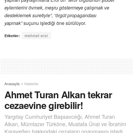
eylemlerini övmek, meşru göstermeye çalışmak ve
desteklemek suretiyle”, “örgüt propagandası
yapmak”
suçunu işlediği öne sürülüyor.
Etiketler:
mehmet erol
Anasayfa
Haberler
Ahmet Turan Alkan tekrar
cezaevine girebilir!
Yargıtay Cumhuriyet Başsavcılığı, Ahmet Turan
Alkan, Mümtazer Türköne, Mustafa Ünal ve İbrahim
Karayeğen hakkındaki cezaların onanmasını istedi.