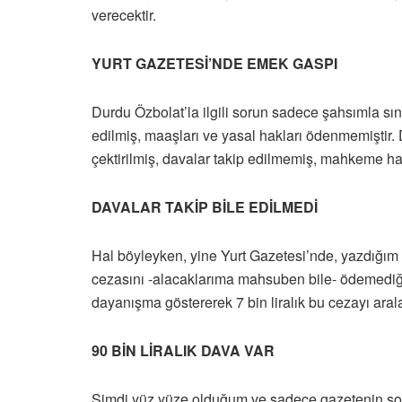
verecektir.
YURT GAZETESİ’NDE EMEK GASPI
Durdu Özbolat’la ilgili sorun sadece şahsımla sı
edilmiş, maaşları ve yasal hakları ödenmemiştir.
çektirilmiş, davalar takip edilmemiş, mahkeme harç
DAVALAR TAKİP BİLE EDİLMEDİ
Hal böyleyken, yine Yurt Gazetesi’nde, yazdığım b
cezasını -alacaklarıma mahsuben bile- ödemediği
dayanışma göstererek 7 bin liralık bu cezayı aralar
90 BİN LİRALIK DAVA VAR
Şimdi yüz yüze olduğum ve sadece gazetenin soru