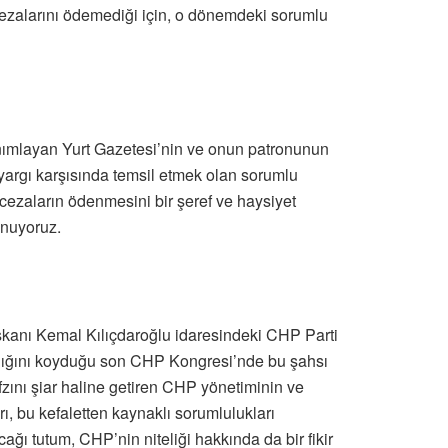
ezalarını ödemediği için, o dönemdeki sorumlu
nımlayan Yurt Gazetesi’nin ve onun patronunun
i yargı karşısında temsil etmek olan sorumlu
 cezaların ödenmesini bir şeref ve haysiyet
unuyoruz.
şkanı Kemal Kılıçdaroğlu idaresindeki CHP Parti
ylığını koyduğu son CHP Kongresi’nde bu şahsı
afzını şiar haline getiren CHP yönetiminin ve
ı, bu kefaletten kaynaklı sorumlulukları
ğı tutum, CHP’nin niteliği hakkında da bir fikir