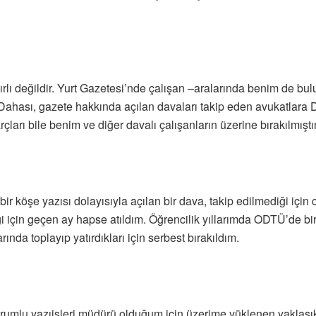
nırlı değildir. Yurt Gazetesi’nde çalışan –aralarında benim de 
 Dahası, gazete hakkında açılan davaları takip eden avukatlara 
ları bile benim ve diğer davalı çalışanların üzerine bırakılmıştır
ir köşe yazısı dolayısıyla açılan bir dava, takip edilmediği içi
 için geçen ay hapse atıldım. Öğrencilik yıllarımda ODTÜ’de bi
ında toplayıp yatırdıkları için serbest bırakıldım.
mlu yazıişleri müdürü olduğum için üzerime yüklenen yaklaşık 90