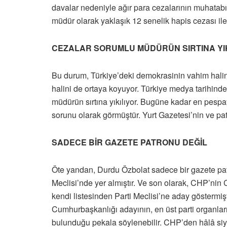
davalar nedeniyle ağır para cezalarının muhata
müdür olarak yaklaşık 12 senelik hapis cezası i
CEZALAR SORUMLU MÜDÜRÜN SIRTINA YI
Bu durum, Türkiye’deki demokrasinin vahim halini
halini de ortaya koyuyor. Türkiye medya tarihinde 
müdürün sırtına yıkılıyor. Bugüne kadar en pespay
sorunu olarak görmüştür. Yurt Gazetesi’nin ve pa
SADECE BİR GAZETE PATRONU DEĞİL
Öte yandan, Durdu Özbolat sadece bir gazete pat
Meclisi’nde yer almıştır. Ve son olarak, CHP’n
kendi listesinden Parti Meclisi’ne aday göstermişt
Cumhurbaşkanlığı adayının, en üst parti organların
bulunduğu pekala söylenebilir. CHP’den hâlâ siyas