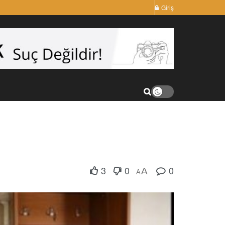
Giriş
3
0
0
A
A