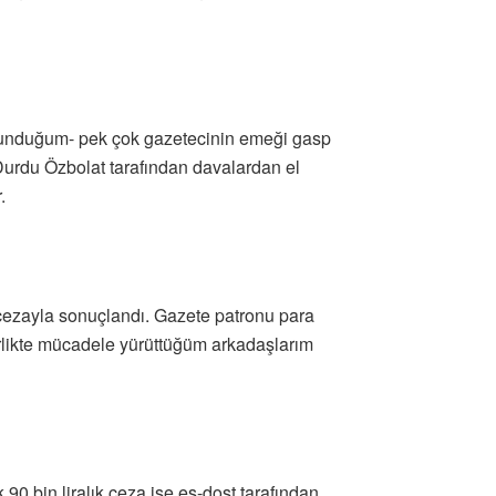
bulunduğum- pek çok gazetecinin emeği gasp
Durdu Özbolat tarafından davalardan el
.
n cezayla sonuçlandı. Gazete patronu para
rlikte mücadele yürüttüğüm arkadaşlarım
 bin liralık ceza ise eş-dost tarafından