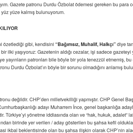
bıyım. Gazete patronu Durdu Özbolat ödemesi gereken bu para c
le yüz yüze kalmış bulunuyorum.
KILIYOR
 özetlediği gibi, kendisini
“Bağımsız, Muhalif, Halkçı”
diye ta
bir ilki yaşıyoruz: Gazetenin aldığı cezalar, işi sadece gazetey
e yayınların patronları bile böyle bir yola tenezzül etmemiş, bu
tronu Durdu Özbolat’ın böyle bir sorunu olmadığını anlamış bul
ronu değildir. CHP’den milletvekilliği yapmıştır. CHP Genel Ba
in Cumhurbaşkanlığı adayı Muharrem İnce, genel başkanlığa ada
ir. Türkiye’yi yönetme iddiasında olan ve “hak, hukuk, adalet” l
dan birinde yer verilen / aday gösterilen bu şahsa kefil olduklar
i ikbal beklentisinde olan bu şahsa ilişkin olarak CHP’nin alaca