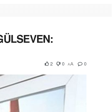
 GÜLSEVEN:
2
0
0
A
A