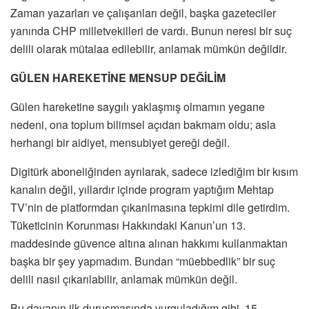
Zaman yazarları ve çalışanları değil, başka gazeteciler
yanında CHP milletvekilleri de vardı. Bunun neresi bir suç
delili olarak mütalaa edilebilir, anlamak mümkün değildir.
GÜLEN HAREKETİNE MENSUP DEĞİLİM
Gülen hareketine saygılı yaklaşmış olmamın yegane
nedeni, ona toplum bilimsel açıdan bakmam oldu; asla
herhangi bir aidiyet, mensubiyet gereği değil.
Digitürk aboneliğinden ayrılarak, sadece izlediğim bir kısım
kanalın değil, yıllardır içinde program yaptığım Mehtap
TV’nin de platformdan çıkarılmasına tepkimi dile getirdim.
Tüketicinin Korunması Hakkındaki Kanun’un 13.
maddesinde güvence altına alınan hakkımı kullanmaktan
başka bir şey yapmadım. Bundan “müebbedlik” bir suç
delili nasıl çıkarılabilir, anlamak mümkün değil.
Bu davanın ilk duruşmasında vurguladığım gibi, 15