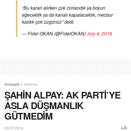
“Bu kararı alırken çok zorlandık ya boyun
eğecektik ya da kanalı kapatacaktık, mecbur
kaldık çok üzgünüz” dedi.
— Fidel OKAN (@FidelOKAN)
July 4, 2018
Anasayfa
Haberler
ŞAHİN ALPAY: AK PARTİ’YE
ASLA DÜŞMANLIK
GÜTMEDİM
A
05/07/2018
A