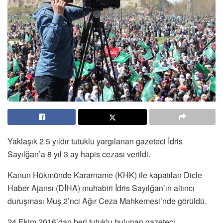
Yaklaşık 2.5 yıldır tutuklu yargılanan gazeteci İdris
Sayılğan’a 8 yıl 3 ay hapis cezası verildi.
Kanun Hükmünde Kararname (KHK) ile kapatılan Dicle
Haber Ajansı (DİHA) muhabiri İdris Sayılğan’ın altıncı
duruşması Muş 2’nci Ağır Ceza Mahkemesi’nde görüldü.
24 Ekim 2016’dan beri tutuklu bulunan gazeteci