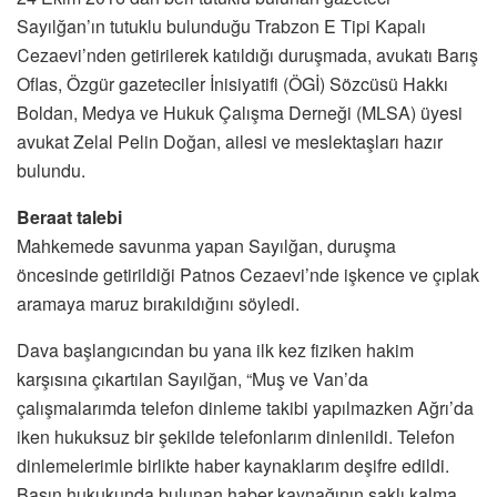
Sayılğan’ın tutuklu bulunduğu Trabzon E Tipi Kapalı
Cezaevi’nden getirilerek katıldığı duruşmada, avukatı Barış
Oflas, Özgür gazeteciler İnisiyatifi (ÖGİ) Sözcüsü Hakkı
Boldan, Medya ve Hukuk Çalışma Derneği (MLSA) üyesi
avukat Zelal Pelin Doğan, ailesi ve meslektaşları hazır
bulundu.
Beraat talebi
Mahkemede savunma yapan Sayılğan, duruşma
öncesinde getirildiği Patnos Cezaevi’nde işkence ve çıplak
aramaya maruz bırakıldığını söyledi.
Dava başlangıcından bu yana ilk kez fiziken hakim
karşısına çıkartılan Sayılğan, “Muş ve Van’da
çalışmalarımda telefon dinleme takibi yapılmazken Ağrı’da
iken hukuksuz bir şekilde telefonlarım dinlenildi. Telefon
dinlemelerimle birlikte haber kaynaklarım deşifre edildi.
Basın hukukunda bulunan haber kaynağının saklı kalma