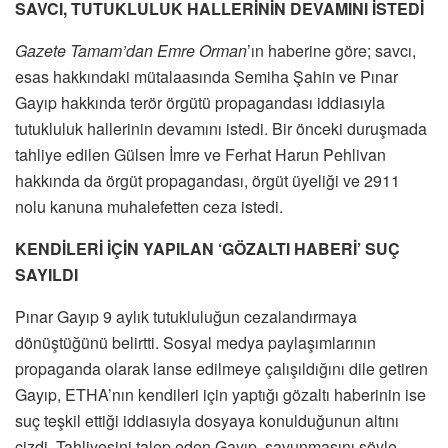
SAVCI, TUTUKLULUK HALLERİNİN DEVAMINI İSTEDİ
Gazete Tamam’dan Emre Orman
’ın haberine göre; savcı,
esas hakkındaki mütalaasında Semiha Şahin ve Pınar
Gayıp hakkında terör örgütü propagandası iddiasıyla
tutukluluk hallerinin devamını istedi. Bir önceki duruşmada
tahliye edilen Gülsen İmre ve Ferhat Harun Pehlivan
hakkında da örgüt propagandası, örgüt üyeliği ve 2911
nolu kanuna muhalefetten ceza istedi.
KENDİLERİ İÇİN YAPILAN ‘GÖZALTI HABERİ’ SUÇ
SAYILDI
Pınar Gayıp 9 aylık tutukluluğun cezalandırmaya
dönüştüğünü belirtti. Sosyal medya paylaşımlarının
propaganda olarak lanse edilmeye çalışıldığını dile getiren
Gayıp, ETHA’nın kendileri için yaptığı gözaltı haberinin ise
suç teşkil ettiği iddiasıyla dosyaya konulduğunun altını
çizdi. Tahliyesini talep eden Gayıp, savunmasını şöyle