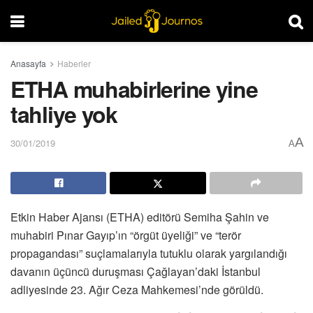
Anasayfa
Haberler
ETHA muhabirlerine yine
tahliye yok
A
30/01/2019
A
Etkin Haber Ajansı (ETHA) editörü Semiha Şahin ve
muhabiri Pınar Gayıp’ın “örgüt üyeliği” ve “terör
propagandası” suçlamalarıyla tutuklu olarak yargılandığı
davanın üçüncü duruşması Çağlayan’daki İstanbul
adliyesinde 23. Ağır Ceza Mahkemesi’nde görüldü.