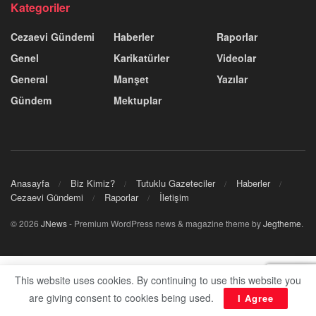
Kategoriler
Cezaevi Gündemi
Haberler
Raporlar
Genel
Karikatürler
Videolar
General
Manşet
Yazılar
Gündem
Mektuplar
Anasayfa
Biz Kimiz?
Tutuklu Gazeteciler
Haberler
Cezaevi Gündemi
Raporlar
İletişim
© 2026
JNews
- Premium WordPress news & magazine theme by
Jegtheme
.
This website uses cookies. By continuing to use this website you
are giving consent to cookies being used.
I Agree