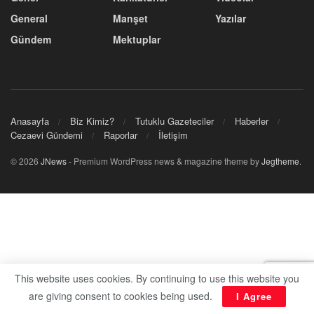
General
Manşet
Yazılar
Gündem
Mektuplar
Anasayfa
Biz Kimiz?
Tutuklu Gazeteciler
Haberler
Cezaevi Gündemi
Raporlar
İletişim
© 2026
JNews
- Premium WordPress news & magazine theme by
Jegtheme
.
This website uses cookies. By continuing to use this website you
are giving consent to cookies being used.
I Agree