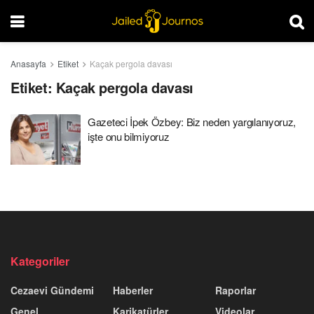
Anasayfa
Etiket
Kaçak pergola davası
Etiket:
Kaçak pergola davası
Gazeteci İpek Özbey: Biz neden yargılanıyoruz,
işte onu bilmiyoruz
Kategoriler
Cezaevi Gündemi
Haberler
Raporlar
Genel
Karikatürler
Videolar